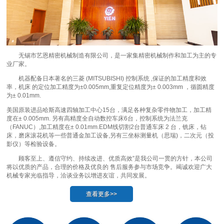
无锡市艺恩精密机械制造有限公司，是一家集精密机械制作和加工为主的专
业厂家。
机器配备日本著名的三菱 (MITSUBISHI) 控制系统 ,保证的加工精度和效
率，机床 的定位加工精度为±0.005mm,重复定位精度为± 0.003mm ，循圆精度
为± 0.01mm.
美国原装进品哈斯高速四轴加工中心15台，满足各种复杂零件物加工，加工精
度在± 0.005mm. 另有高精度全自动数控车床6台，控制系统为法兰克
（FANUC）,加工精度在± 0.01mm.EDM线切割2台普通车床 2 台，铣床，钻
床，磨床滚花机等一些普通金加工设备,另有三坐标测量机（思瑞)，二次元（投
影仪）等检验设备。
顾客至上、遵信守约、持续改进、优质高效”是我公司一贯的方针，本公司
将以优质的产品，合理的价格及优良的 售后服务参与市场竞争。竭诚欢迎广大
机械专家光临指导，洽谈业务以增进友谊，共同发展。
查看更多>>