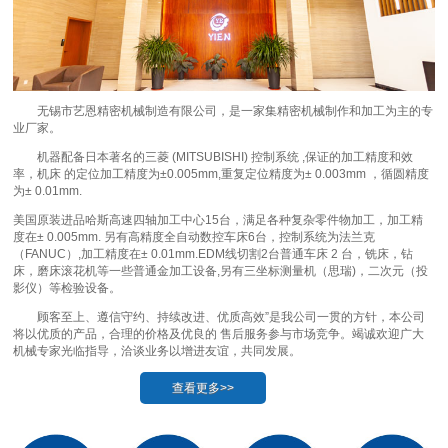
无锡市艺恩精密机械制造有限公司，是一家集精密机械制作和加工为主的专
业厂家。
机器配备日本著名的三菱 (MITSUBISHI) 控制系统 ,保证的加工精度和效
率，机床 的定位加工精度为±0.005mm,重复定位精度为± 0.003mm ，循圆精度
为± 0.01mm.
美国原装进品哈斯高速四轴加工中心15台，满足各种复杂零件物加工，加工精
度在± 0.005mm. 另有高精度全自动数控车床6台，控制系统为法兰克
（FANUC）,加工精度在± 0.01mm.EDM线切割2台普通车床 2 台，铣床，钻
床，磨床滚花机等一些普通金加工设备,另有三坐标测量机（思瑞)，二次元（投
影仪）等检验设备。
顾客至上、遵信守约、持续改进、优质高效”是我公司一贯的方针，本公司
将以优质的产品，合理的价格及优良的 售后服务参与市场竞争。竭诚欢迎广大
机械专家光临指导，洽谈业务以增进友谊，共同发展。
查看更多>>